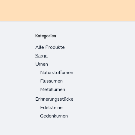
Zum Inhalt springen
Kategorien
Alle Produkte
Särge
Urnen
Naturstoffurnen
Flussurnen
Metallurnen
Erinnerungsstücke
Edelsteine
Gedenkurnen